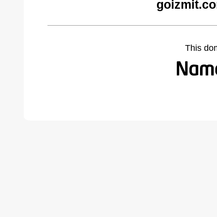
goizmit.c
This do