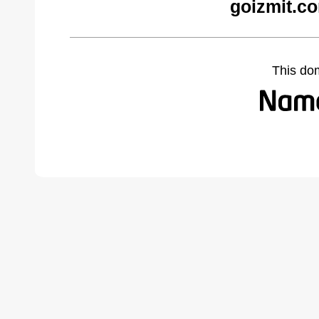
goizmit.c
This do