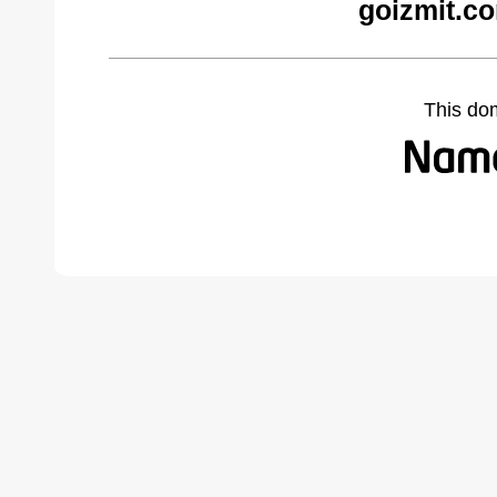
goizmit.c
This do