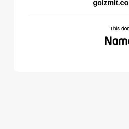
goizmit.c
This do