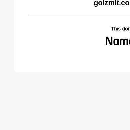
goizmit.c
This do