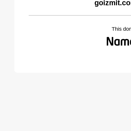
goizmit.c
This do